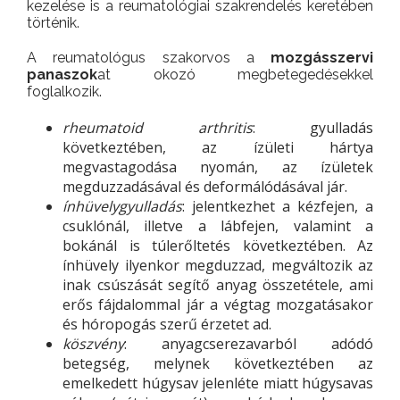
kezelése is a reumatológiai szakrendelés keretében
történik.
A reumatológus szakorvos a
mozgásszervi
panaszok
at okozó megbetegedésekkel
foglalkozik.
rheumatoid
arthritis
: gyulladás
következtében, az ízületi hártya
megvastagodása nyomán, az ízületek
megduzzadásával és deformálódásával jár.
ínhüvelygyulladás
: jelentkezhet a kézfejen, a
csuklónál, illetve a lábfejen, valamint a
bokánál is túlerőltetés következtében. Az
ínhüvely ilyenkor megduzzad, megváltozik az
inak csúszását segítő anyag összetétele, ami
erős fájdalommal jár a végtag mozgatásakor
és hóropogás szerű érzetet ad.
köszvény
: anyagcserezavarból adódó
betegség, melynek következtében az
emelkedett húgysav jelenléte miatt húgysavas