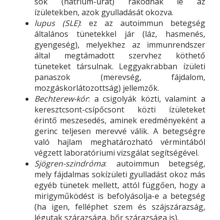
sók (nátrium-urát) rakódnak le az
ízületekben, azok gyulladását okozva.
lupus (SLE)
: ez az autoimmun betegség
általános tünetekkel jár (láz, hasmenés,
gyengeség), melyekhez az immunrendszer
által megtámadott szervhez köthető
tüneteket társulnak. Leggyakrabban ízületi
panaszok (merevség, fájdalom,
mozgáskorlátozottság) jellemzők.
Bechterew-kór
: a csigolyák közti, valamint a
keresztcsont-csípőcsont közti ízületeket
érintő meszesedés, aminek eredményeként a
gerinc teljesen merevvé válik. A betegségre
való hajlam meghatározható vérmintából
végzett laboratóriumi vizsgálat segítségével.
Sjögren-szindróma
: autoimmun betegség,
mely fájdalmas sokízületi gyulladást okoz más
egyéb tünetek mellett, attól függően, hogy a
mirigyműködést is befolyásolja-e a betegség
(ha igen, felléphet szem és szájszárazság,
légutak szárazsága, bőr szárazsága is).