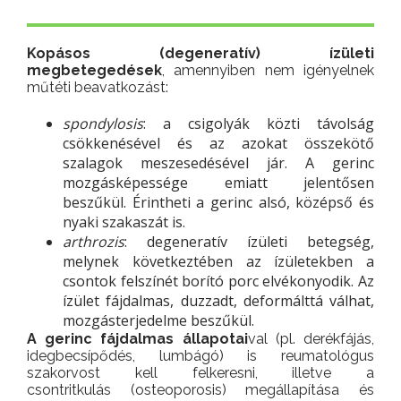
Kopásos (degeneratív) ízületi
megbetegedések
, amennyiben nem igényelnek
műtéti beavatkozást:
spondylosis
: a csigolyák közti távolság
csökkenésével és az azokat összekötő
szalagok meszesedésével jár. A gerinc
mozgásképessége emiatt jelentősen
beszűkül. Érintheti a gerinc alsó, középső és
nyaki szakaszát is.
arthrozis
: degeneratív ízületi betegség,
melynek következtében az ízületekben a
csontok felszínét borító porc elvékonyodik. Az
ízület fájdalmas, duzzadt, deformálttá válhat,
mozgásterjedelme beszűkül.
A gerinc fájdalmas állapotai
val (pl. derékfájás,
idegbecsípődés, lumbágó) is reumatológus
szakorvost kell felkeresni, illetve a
csontritkulás (osteoporosis) megállapítása és