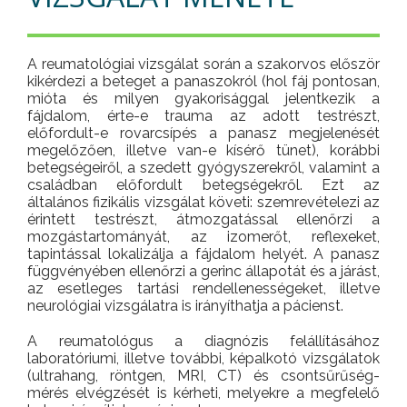
A reumatológiai vizsgálat során a szakorvos először
kikérdezi a beteget a panaszokról (hol fáj pontosan,
mióta és milyen gyakorisággal jelentkezik a
fájdalom, érte-e trauma az adott testrészt,
előfordult-e rovarcsípés a panasz megjelenését
megelőzően, illetve van-e kísérő tünet), korábbi
betegségeiről, a szedett gyógyszerekről, valamint a
családban előfordult betegségekről. Ezt az
általános fizikális vizsgálat követi: szemrevételezi az
érintett testrészt, átmozgatással ellenőrzi a
mozgástartományát, az izomerőt, reflexeket,
tapintással lokalizálja a fájdalom helyét. A panasz
függvényében ellenőrzi a gerinc állapotát és a járást,
az esetleges tartási rendellenességeket, illetve
neurológiai vizsgálatra is irányíthatja a pácienst.
A reumatológus a diagnózis felállításához
laboratóriumi, illetve további, képalkotó vizsgálatok
(ultrahang, röntgen, MRI, CT) és csontsűrűség-
mérés elvégzését is kérheti, melyekre a megfelelő