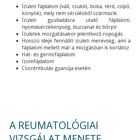
Ízületi fájdalom (váll, csukló, boka, térd, csípő,
könyök), mely nem sérülésből származik
Ízületi gyulladásra utaló fájdalom,
nyomásérzékenység, duzzanat és bőrpír
Ízületek mozgatásakor jelentkező ropogás
Hosszú ideje fennálló izületi merevség, ami a
fájdalom mellett már a mozgásban is korlátoz
Hát- és gerincfájdalom
Izomfájdalom
Csontritkulás gyanúja esetén
A REUMATOLÓGIAI
VIZSGÁLAT MENETE