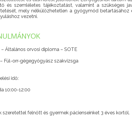
ető és szemléletes tájékoztatást, valamint a szükséges 
rtetését, mely nélkülözhetetlen a gyógymód betartásához é
yuláshoz vezetni.
NULMÁNYOK
 – Általános orvosi diploma – SOTE
 – Fül-orr-gégegyógyász szakvizsga
lési idő:
da 10:00-12:00
k szeretettel felnőtt és gyermek pácienseinket 3 éves kortól.