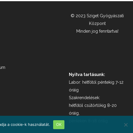
© 2023 Sziget Gyógyászati
Központ
Minden jog fenntartva!
zum
Nyitva tartásunk:
Labor: hétfőtől péntekig 7-12
óráig
Szakrendelések:
hétfőtől csütörtökig 8-20
óráig,
pénteken 8-18 óráig
dja a cookie-k használatát.
OK