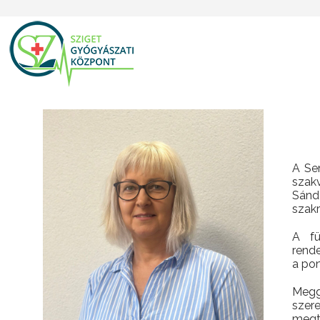
A Se
szak
Sánd
szak
A fü
rend
a pon
Megg
szer
megti