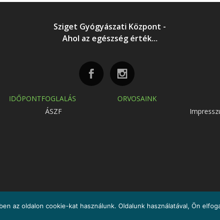
Sziget Gyógyászati Központ -
Ahol az egészség érték...
IDŐPONTFOGLALÁS
ORVOSAINK
ÁSZF
Impress
en az oldalon cookie-kat használunk. Oldalunk használatával, Ön elfoga