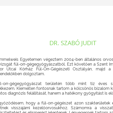
DR. SZABÓ JUDIT
mmelweis Egyetemen végeztem 2004-ben általános orvosk
vizsgát fül-orr-gégegyógyászatból. Ezt követően a Szent Im
or Utcai Kórház Fül-Orr-Gégészeti Osztályán, majd a V
rendelőkben dolgoztam.
l-orr-gégegyógyászat területén több mint tíz éves sz
elkezem. Kiemelten fontosnak tartom a kölcsönös bizalom ki
tos diagnózis felállítását, hanem a hatékony gyógyítást is elő
yőződésem, hogy a fül-orr-gégészet azon szakterületek e
etnek visszajárni kezelőorvosukhoz. Számomra a vissza
szteltetést és elismerést jelentenek. Lényegesnek tartom az