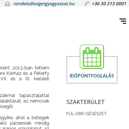
rendelo@szigetgyogyaszat.hu
+36 30 213 0001
ént, 2013-ban tettem
re Kórház és a Péterfy
IDŐPONTFOGLALÁS
II. és a XI. kerületi
akmai tapasztalattal
SZAKTERÜLET
alakítását, ez nemcsak
segíti.
FÜL-ORR-GÉGÉSZET
gyike, ahol a betegek
térő páciensek mindig
 alapos vizsgálatot, az