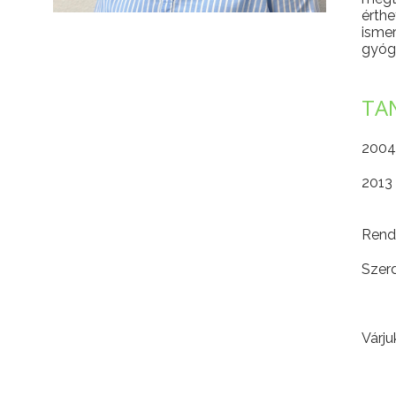
érth
isme
gyóg
TA
2004
2013
Rende
Szer
Várju