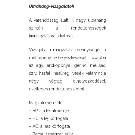
Ultrahang-vizsgálatok
A várandósság alatti II. nagy ultrahang
szintén a rendellenességek
kivizsgálására alkalmas.
Vizsgálja a magzatvíz mennyiségét, a
méhlepény elhelyezkedését, továbbá
az agy, arckoponya, gerinc, mellkas,
szív, hasfal, hasüreg, vesék valamint a
négy végtag elhelyezkedését,
esetleges rendellenességeit.
Magzati méretek:
– BPD: a fej átmérője
– HC: a fej körfogata
– AC: a has körfogata
– Becsült magzati súly