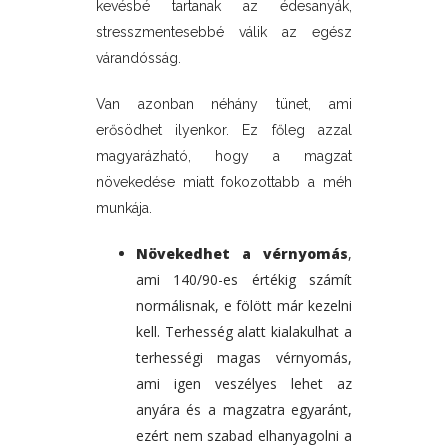
kevésbé tartanak az édesanyák,
stresszmentesebbé válik az egész
várandósság.
Van azonban néhány tünet, ami
erősödhet ilyenkor. Ez főleg azzal
magyarázható, hogy a magzat
növekedése miatt fokozottabb a méh
munkája.
Növekedhet a vérnyomás
,
ami 140/90-es értékig számít
normálisnak, e fölött már kezelni
kell. Terhesség alatt kialakulhat a
terhességi magas vérnyomás,
ami igen veszélyes lehet az
anyára és a magzatra egyaránt,
ezért nem szabad elhanyagolni a