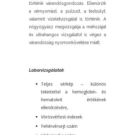
történik várandósgondozás. Ellenőrzik
a vérnyomást, a pulzust, a testsúlyt,
valamint vizeletvizsgálat is történik. A
nőgyógyász megvizsgálja a méhszájat
és ultrahangos vizsgálatot is végez a
várandósság nyomonkövetése miatt.
Laborvizsgálatok
Teljes vérkép – különös
tekintettel a hemoglobin- és
hematokrit értékének
ellenőrzésére,
Vörösvértest-indexek
Fehérvérsejt-szám