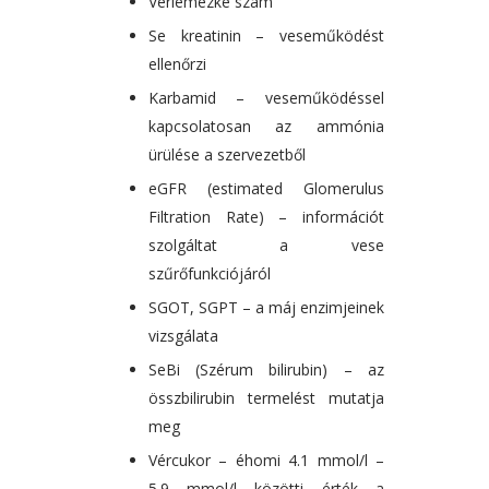
Vérlemezke szám
Se kreatinin – veseműködést
ellenőrzi
Karbamid – veseműködéssel
kapcsolatosan az ammónia
ürülése a szervezetből
eGFR (estimated Glomerulus
Filtration Rate) – információt
szolgáltat a vese
szűrőfunkciójáról
SGOT, SGPT – a máj enzimjeinek
vizsgálata
SeBi (Szérum bilirubin) – az
összbilirubin termelést mutatja
meg
Vércukor – éhomi 4.1 mmol/l –
5.9 mmol/l közötti érték a