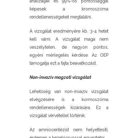
analizálják és 99%-os pontossággal
képesek a kromoszóma
rendellenességeket megtalálni.
A vizsgálat eredményére kb. 3-4 hetet
kell várni. A vizsgálat maga nem
veszélytelen, de nagyon pontos,
egyéni mérlegelés kérdése. Az OEP
támogatja ezt a fajta beavatkozást.
Non-invazív magzati vizsgálat
Lehetőség van non-invazív vizsgálat
elvégzésére is a kormoszóma
rendellenességek kizárására. Ez a
vizsgálat vérvétellel történik.
Az amniocentézist nem helyettesíti,
érdemes a kezelőorvossal egyeztetni.