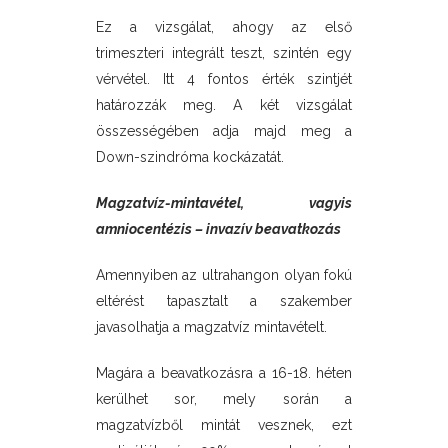
Ez a vizsgálat, ahogy az első
trimeszteri integrált teszt, szintén egy
vérvétel. Itt 4 fontos érték szintjét
határozzák meg. A két vizsgálat
összességében adja majd meg a
Down-szindróma kockázatát.
Magzatvíz-mintavétel, vagyis
amniocentézis – invazív beavatkozás
Amennyiben az ultrahangon olyan fokú
eltérést tapasztalt a szakember
javasolhatja a magzatvíz mintavételt.
Magára a beavatkozásra a 16-18. héten
kerülhet sor, mely során a
magzatvízből mintát vesznek, ezt