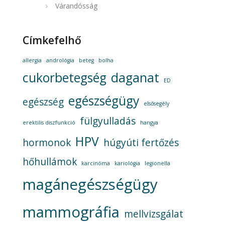
Várandósság
Címkefelhő
allergia
andrológia
beteg
bolha
cukorbetegség
daganat
ED
egészségügy
egészség
elsősegély
fülgyulladás
erektilis diszfunkció
hangya
HPV
hormonok
húgyúti fertőzés
hőhullámok
karcinóma
kariológia
legionella
magánegészségügy
mammográfia
mellvizsgálat