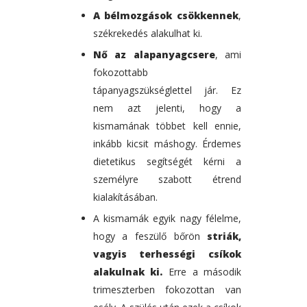
A bélmozgások csökkennek
,
székrekedés alakulhat ki.
Nő az alapanyagcsere
, ami
fokozottabb
tápanyagszükséglettel jár. Ez
nem azt jelenti, hogy a
kismamának többet kell ennie,
inkább kicsit máshogy. Érdemes
dietetikus segítségét kérni a
személyre szabott étrend
kialakításában.
A kismamák egyik nagy félelme,
hogy a feszülő bőrön
striák,
vagyis terhességi csíkok
alakulnak ki.
Erre a második
trimeszterben fokozottan van