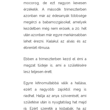
mocorog, de ezt nagyon kevesen
érzékelik. A második trimeszterben
azonban már az édesanyák többsége
megérzi a babamozgásokat, amelyek
kezdetben még nem erősek, a 20. hét
után azonban már egyre markánsabban
lehet érezni. Kialakul az alvás és az
ébrenlét ritmusa.
Ebben a trimeszterben kezd el érni a
magzat tüdeje is, ami a születésére
lesz teljesen érett.
Egyre kifinomultabbá válik a hallása,
ezért a nagyobb zajoktól meg is
riadhat. Hallja az anya szívverését, ami
születése után is nyugtatólag hat majd
rá. Ezért szeretik a kisbabák, ha az