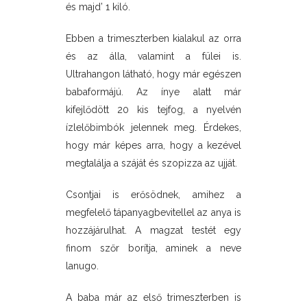
és majd’ 1 kiló.
Ebben a trimeszterben kialakul az orra
és az álla, valamint a fülei is.
Ultrahangon látható, hogy már egészen
babaformájú. Az ínye alatt már
kifejlődött 20 kis tejfog, a nyelvén
ízlelőbimbók jelennek meg. Érdekes,
hogy már képes arra, hogy a kezével
megtalálja a száját és szopizza az ujját.
Csontjai is erősödnek, amihez a
megfelelő tápanyagbevitellel az anya is
hozzájárulhat. A magzat testét egy
finom szőr borítja, aminek a neve
lanugo.
A baba már az első trimeszterben is