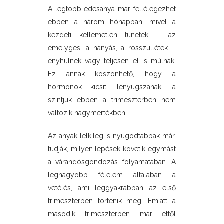
A legtöbb édesanya már fellélegezhet
ebben a három hónapban, mivel a
kezdeti kellemetlen tünetek – az
émelygés, a hányás, a rosszullétek –
enyhülnek vagy teljesen el is múlnak.
Ez annak köszönhető, hogy a
hormonok kicsit „lenyugszanak” a
szintjük ebben a trimeszterben nem
változik nagymértékben.
Az anyák lelkileg is nyugodtabbak már,
tudják, milyen lépések követik egymást
a várandósgondozás folyamatában. A
legnagyobb félelem általában a
vetélés, ami leggyakrabban az első
trimeszterben történik meg. Emiatt a
második trimeszterben már ettől