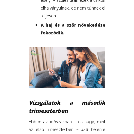
esély. A szülés után ezek a csíkok
elhalványulnak, de nem tűnnek el
teljesen.
A haj és a szőr növekedése
fokozódik.
Vizsgálatok a második
trimeszterben
Ebben az időszakban – csakúgy, mint
az első trimeszterben – 4-6 hetente