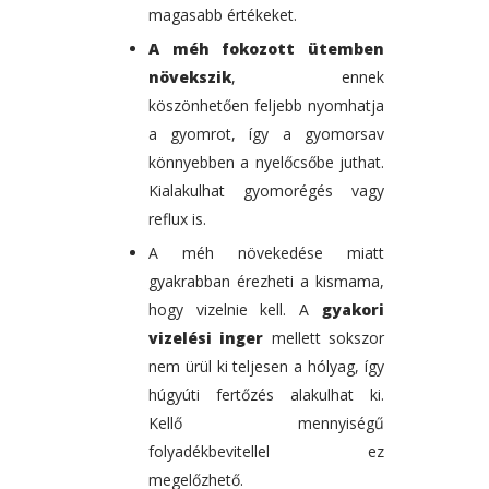
magasabb értékeket.
A méh fokozott ütemben
növekszik
, ennek
köszönhetően feljebb nyomhatja
a gyomrot, így a gyomorsav
könnyebben a nyelőcsőbe juthat.
Kialakulhat gyomorégés vagy
reflux is.
A méh növekedése miatt
gyakrabban érezheti a kismama,
hogy vizelnie kell. A
gyakori
vizelési inger
mellett sokszor
nem ürül ki teljesen a hólyag, így
húgyúti fertőzés alakulhat ki.
Kellő mennyiségű
folyadékbevitellel ez
megelőzhető.