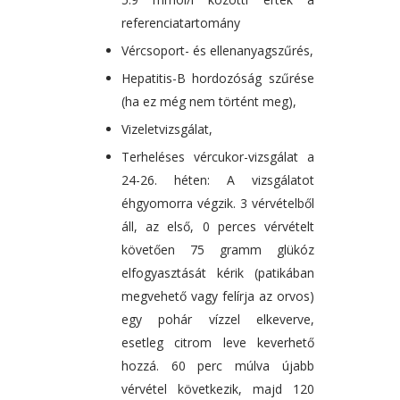
referenciatartomány
Vércsoport- és ellenanyagszűrés,
Hepatitis-B hordozóság szűrése
(ha ez még nem történt meg),
Vizeletvizsgálat,
Terheléses vércukor-vizsgálat a
24-26. héten: A vizsgálatot
éhgyomorra végzik. 3 vérvételből
áll, az első, 0 perces vérvételt
követően 75 gramm glükóz
elfogyasztását kérik (patikában
megvehető vagy felírja az orvos)
egy pohár vízzel elkeverve,
esetleg citrom leve keverhető
hozzá. 60 perc múlva újabb
vérvétel következik, majd 120