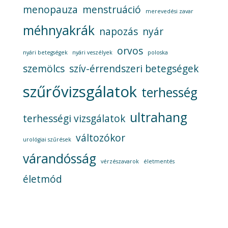
menopauza
menstruáció
merevedési zavar
méhnyakrák
napozás
nyár
orvos
nyári betegségek
nyári veszélyek
poloska
szemölcs
szív-érrendszeri betegségek
szűrővizsgálatok
terhesség
ultrahang
terhességi vizsgálatok
változókor
urológiai szűrések
várandósság
vérzészavarok
életmentés
életmód