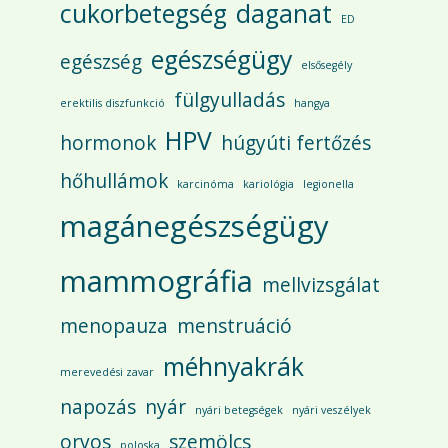
cukorbetegség
daganat
ED
egészségügy
egészség
elsősegély
fülgyulladás
erektilis diszfunkció
hangya
HPV
hormonok
húgyúti fertőzés
hőhullámok
karcinóma
kariológia
legionella
magánegészségügy
mammográfia
mellvizsgálat
menopauza
menstruáció
méhnyakrák
merevedési zavar
napozás
nyár
nyári betegségek
nyári veszélyek
orvos
szemölcs
poloska