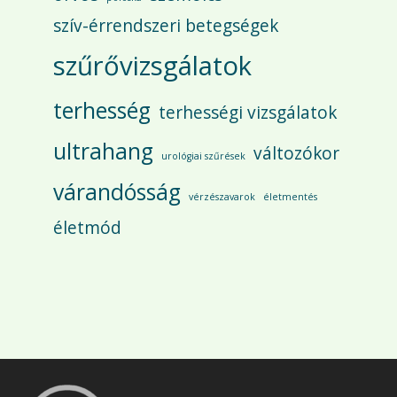
szív-érrendszeri betegségek
szűrővizsgálatok
terhesség
terhességi vizsgálatok
ultrahang
változókor
urológiai szűrések
várandósság
vérzészavarok
életmentés
életmód