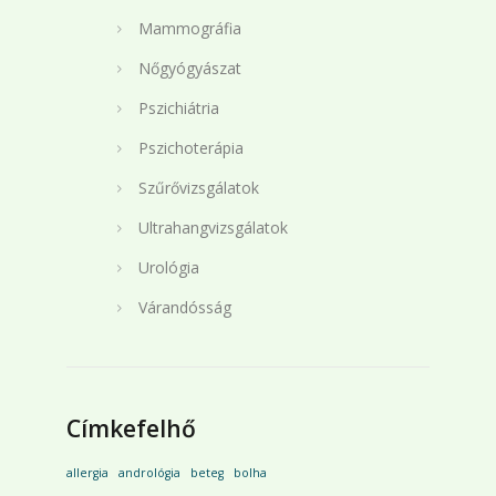
Mammográfia
Nőgyógyászat
Pszichiátria
Pszichoterápia
Szűrővizsgálatok
Ultrahangvizsgálatok
Urológia
Várandósság
Címkefelhő
allergia
andrológia
beteg
bolha