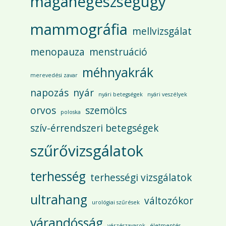
magánegészségügy
mammográfia
mellvizsgálat
menopauza
menstruáció
méhnyakrák
merevedési zavar
napozás
nyár
nyári betegségek
nyári veszélyek
orvos
szemölcs
poloska
szív-érrendszeri betegségek
szűrővizsgálatok
terhesség
terhességi vizsgálatok
ultrahang
változókor
urológiai szűrések
várandósság
vérzészavarok
életmentés