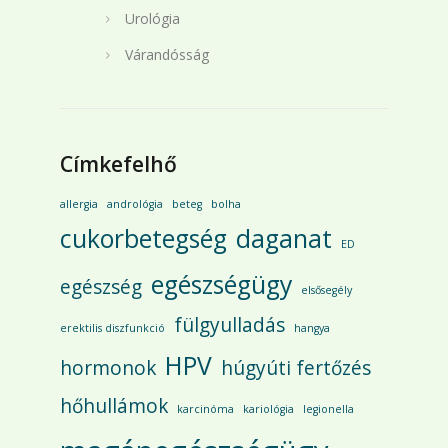
Urológia
Várandósság
Címkefelhő
allergia
andrológia
beteg
bolha
cukorbetegség
daganat
ED
egészségügy
egészség
elsősegély
fülgyulladás
erektilis diszfunkció
hangya
HPV
hormonok
húgyúti fertőzés
hőhullámok
karcinóma
kariológia
legionella