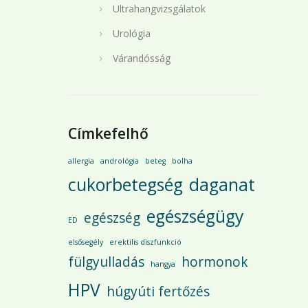
Ultrahangvizsgálatok
Urológia
Várandósság
Címkefelhő
allergia
andrológia
beteg
bolha
cukorbetegség
daganat
egészségügy
egészség
ED
elsősegély
erektilis diszfunkció
fülgyulladás
hormonok
hangya
HPV
húgyúti fertőzés