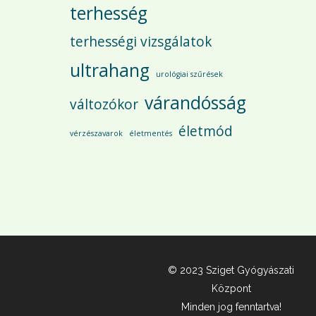
terhesség
terhességi vizsgálatok
ultrahang
urológiai szűrések
várandósság
változókor
életmód
vérzészavarok
életmentés
© 2023 Sziget Gyógyászati
Központ
Minden jog fenntartva!