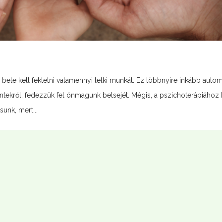
ele kell fektetni valamennyi lelki munkát. Ez többnyire inkább autom
ntekről, fedezzük fel önmagunk belsejét. Mégis, a pszichoterápiához k
sunk, mert...