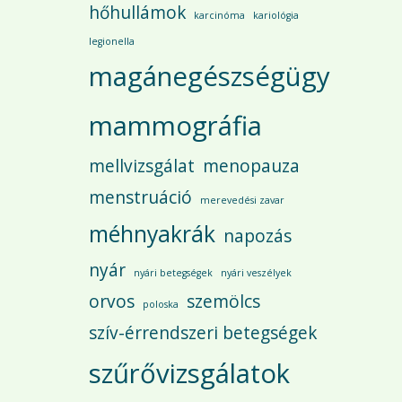
hőhullámok
karcinóma
kariológia
legionella
magánegészségügy
mammográfia
mellvizsgálat
menopauza
menstruáció
merevedési zavar
méhnyakrák
napozás
nyár
nyári betegségek
nyári veszélyek
orvos
szemölcs
poloska
szív-érrendszeri betegségek
szűrővizsgálatok