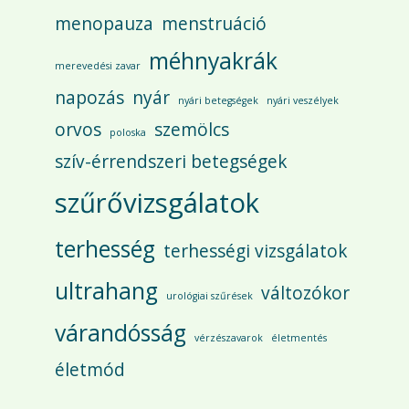
menopauza
menstruáció
méhnyakrák
merevedési zavar
napozás
nyár
nyári betegségek
nyári veszélyek
orvos
szemölcs
poloska
szív-érrendszeri betegségek
szűrővizsgálatok
terhesség
terhességi vizsgálatok
ultrahang
változókor
urológiai szűrések
várandósság
vérzészavarok
életmentés
életmód