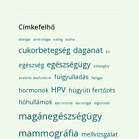
Címkefelhő
allergia
andrológia
beteg
bolha
cukorbetegség
daganat
ED
egészségügy
egészség
elsősegély
fülgyulladás
erektilis diszfunkció
hangya
HPV
hormonok
húgyúti fertőzés
hőhullámok
karcinóma
kariológia
legionella
magánegészségügy
mammográfia
mellvizsgálat