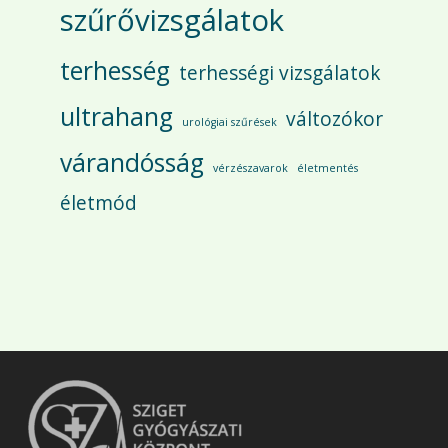
szűrővizsgálatok
terhesség
terhességi vizsgálatok
ultrahang
változókor
urológiai szűrések
várandósság
vérzészavarok
életmentés
életmód