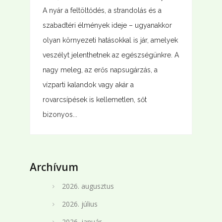
A nyár a feltöltődés, a strandolás és a
szabadtéri élmények ideje – ugyanakkor
olyan környezeti hatásokkal is jár, amelyek
veszélyt jelenthetnek az egészségünkre. A
nagy meleg, az erős napsugárzás, a
vízparti kalandok vagy akár a
rovarcsípések is kellemetlen, sőt
bizonyos...
Archívum
2026. augusztus
2026. július
2026. január