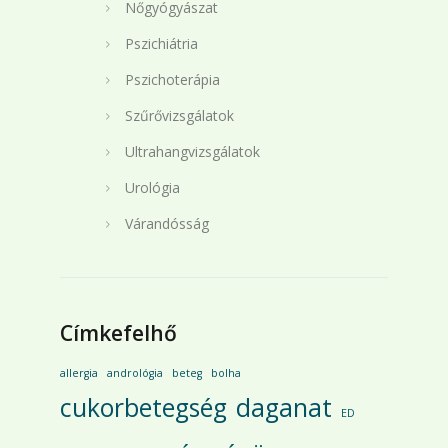
Nőgyógyászat
Pszichiátria
Pszichoterápia
Szűrővizsgálatok
Ultrahangvizsgálatok
Urológia
Várandósság
Címkefelhő
allergia
andrológia
beteg
bolha
cukorbetegség
daganat
ED