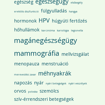
egészségügy
egészség
elsősegély
fülgyulladás
erektilis diszfunkció
hangya
HPV
hormonok
húgyúti fertőzés
hőhullámok
karcinóma
kariológia
legionella
magánegészségügy
mammográfia
mellvizsgálat
menopauza
menstruáció
méhnyakrák
merevedési zavar
napozás
nyár
nyári betegségek
nyári veszélyek
orvos
szemölcs
poloska
szív-érrendszeri betegségek