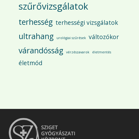
szűrővizsgálatok
terhesség
terhességi vizsgálatok
ultrahang
változókor
urológiai szűrések
várandósság
vérzészavarok
életmentés
életmód