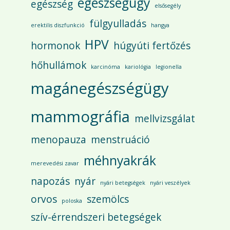
egészségügy
egészség
elsősegély
fülgyulladás
erektilis diszfunkció
hangya
HPV
hormonok
húgyúti fertőzés
hőhullámok
karcinóma
kariológia
legionella
magánegészségügy
mammográfia
mellvizsgálat
menopauza
menstruáció
méhnyakrák
merevedési zavar
napozás
nyár
nyári betegségek
nyári veszélyek
orvos
szemölcs
poloska
szív-érrendszeri betegségek