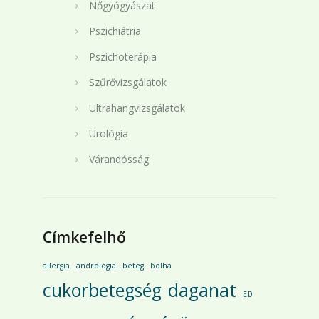
Nőgyógyászat
Pszichiátria
Pszichoterápia
Szűrővizsgálatok
Ultrahangvizsgálatok
Urológia
Várandósság
Címkefelhő
allergia
andrológia
beteg
bolha
cukorbetegség
daganat
ED