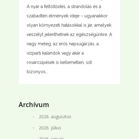
A nyár a feltöltődés, a strandolás és a
szabadtéri élmények ideje – ugyanakkor
olyan környezeti hatásokkal is jár, amelyek
veszélyt jelenthetnek az egészségünkre. A
nagy meleg, az erős napsugárzás, a
vízparti kalandok vagy akár a
rovarcsípések is kellemetlen, sőt
bizonyos...
Archívum
2026. augusztus
2026. július
2026. január