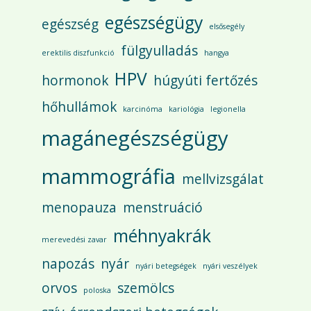
egészségügy
egészség
elsősegély
fülgyulladás
erektilis diszfunkció
hangya
HPV
hormonok
húgyúti fertőzés
hőhullámok
karcinóma
kariológia
legionella
magánegészségügy
mammográfia
mellvizsgálat
menopauza
menstruáció
méhnyakrák
merevedési zavar
napozás
nyár
nyári betegségek
nyári veszélyek
orvos
szemölcs
poloska