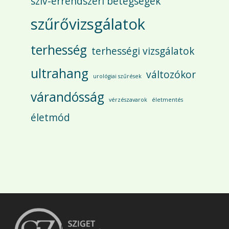
szív-érrendszeri betegségek
szűrővizsgálatok
terhesség
terhességi vizsgálatok
ultrahang
változókor
urológiai szűrések
várandósság
vérzészavarok
életmentés
életmód