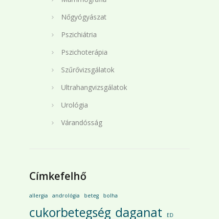
Nőgyógyászat
Pszichiátria
Pszichoterápia
Szűrővizsgálatok
Ultrahangvizsgálatok
Urológia
Várandósság
Címkefelhő
allergia
andrológia
beteg
bolha
cukorbetegség
daganat
ED