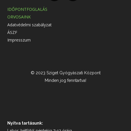
IDŐPONTFOGLALÁS
ORVOSAINK
Adatvédelmi szabályzat
ÁSZF
Impresszum
© 2023 Sziget Gyógyászati Központ
Minden jog fenntartva!
Nyitva tartásunk:
Labor: hétfőtől péntekig 7-12 óráig