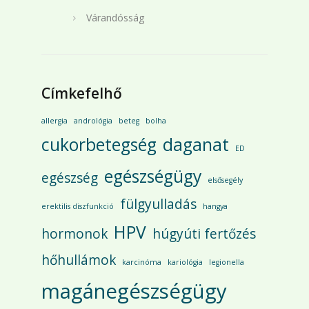
Várandósság
Címkefelhő
allergia
andrológia
beteg
bolha
cukorbetegség
daganat
ED
egészségügy
egészség
elsősegély
fülgyulladás
erektilis diszfunkció
hangya
HPV
hormonok
húgyúti fertőzés
hőhullámok
karcinóma
kariológia
legionella
magánegészségügy