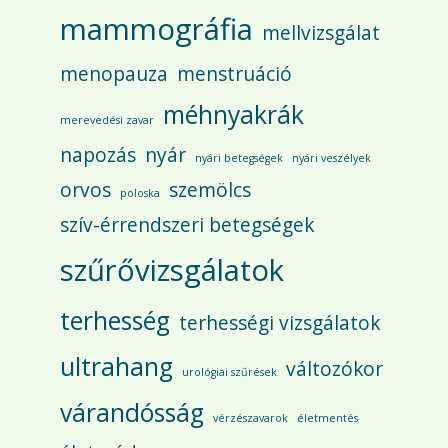
mammográfia
mellvizsgálat
menopauza
menstruáció
méhnyakrák
merevedési zavar
napozás
nyár
nyári betegségek
nyári veszélyek
orvos
szemölcs
poloska
szív-érrendszeri betegségek
szűrővizsgálatok
terhesség
terhességi vizsgálatok
ultrahang
változókor
urológiai szűrések
várandósság
vérzészavarok
életmentés