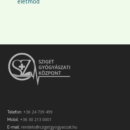
életmód
+36 24 739 499
Telefon:
+36 30 213 0001
Mobil:
rendelo@szigetgyogyaszat.hu
E-mail: