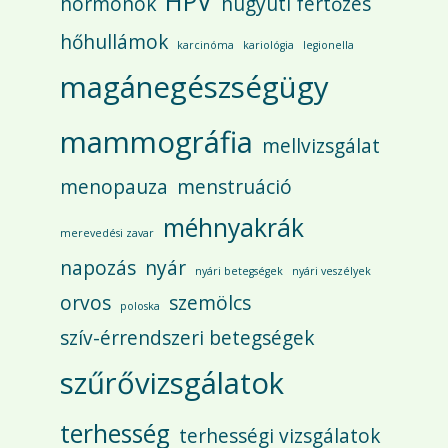
HPV
hormonok
húgyúti fertőzés
hőhullámok
karcinóma
kariológia
legionella
magánegészségügy
mammográfia
mellvizsgálat
menopauza
menstruáció
méhnyakrák
merevedési zavar
napozás
nyár
nyári betegségek
nyári veszélyek
orvos
szemölcs
poloska
szív-érrendszeri betegségek
szűrővizsgálatok
terhesség
terhességi vizsgálatok