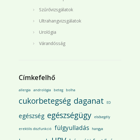
Szűrővizsgálatok
Ultrahangvizsgálatok
Urológia
Várandósság
Címkefelhő
allergia
andrológia
beteg
bolha
cukorbetegség
daganat
ED
egészségügy
egészség
elsősegély
fülgyulladás
erektilis diszfunkció
hangya