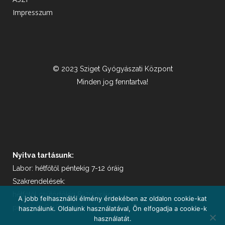
Impresszum
© 2023 Sziget Gyógyászati Központ
Minden jog fenntartva!
Nyitva tartásunk:
Labor: hétfőtől péntekig 7-12 óráig
Szakrendelések:
hétfőtől csütörtökig 8-20 óráig,
A jobb felhasználói élmény érdekében az oldalon cookie-kat
pénteken 8-18 óráig
használunk. Oldalunk használatával, Ön elfogadja a cookie-k
használatát.