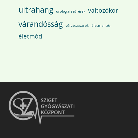
ultrahang
változókor
urológiai szűrések
várandósság
vérzészavarok
életmentés
életmód