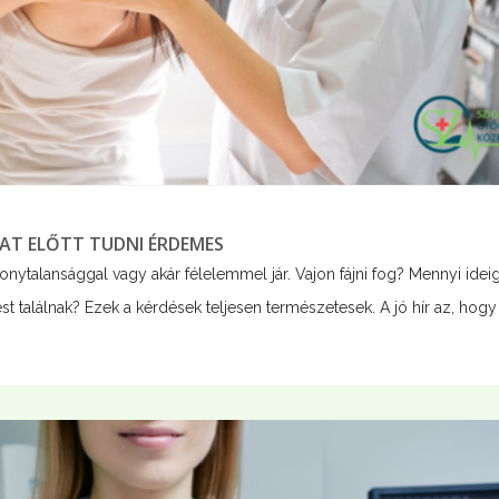
AT ELŐTT TUDNI ÉRDEMES
talansággal vagy akár félelemmel jár. Vajon fájni fog? Mennyi ideig 
rést találnak? Ezek a kérdések teljesen természetesek. A jó hír az, hogy