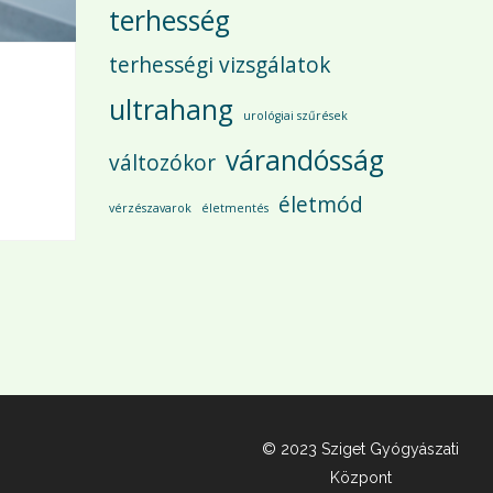
terhesség
terhességi vizsgálatok
ultrahang
urológiai szűrések
várandósság
változókor
életmód
vérzészavarok
életmentés
© 2023 Sziget Gyógyászati
Központ