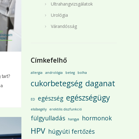
Ultrahangvizsgálatok
Urológia
Várandósság
Címkefelhő
allergia
andrológia
beteg
bolha
tart?
cukorbetegség
daganat
 a
egészségügy
egészség
ED
elsősegély
erektilis diszfunkció
fülgyulladás
hormonok
hangya
HPV
húgyúti fertőzés