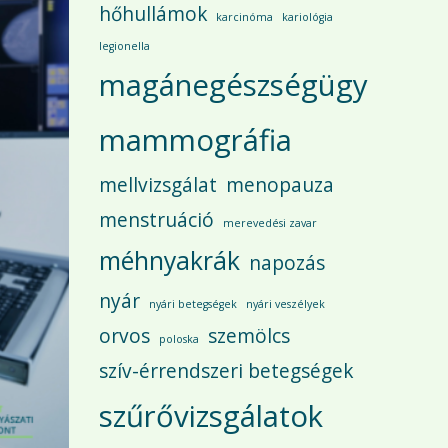
hőhullámok
karcinóma
kariológia
legionella
magánegészségügy
mammográfia
mellvizsgálat
menopauza
menstruáció
merevedési zavar
méhnyakrák
napozás
nyár
nyári betegségek
nyári veszélyek
orvos
szemölcs
poloska
szív-érrendszeri betegségek
szűrővizsgálatok