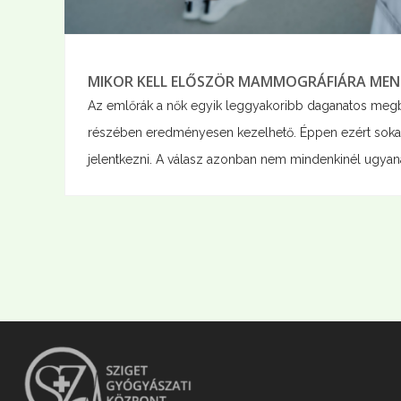
MIKOR KELL ELŐSZÖR MAMMOGRÁFIÁRA MENN
Az emlőrák a nők egyik leggyakoribb daganatos megbe
részében eredményesen kezelhető. Éppen ezért sokan
jelentkezni. A válasz azonban nem mindenkinél ugyanaz