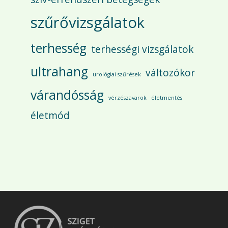
szűrővizsgálatok
terhesség
terhességi vizsgálatok
ultrahang
változókor
urológiai szűrések
várandósság
vérzészavarok
életmentés
életmód