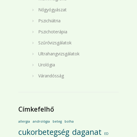
Nőgyógyászat
Pszichiátria
Pszichoterápia
Szűrővizsgálatok
Ultrahangvizsgálatok
Urológia
Várandósság
Címkefelhő
allergia
andrológia
beteg
bolha
cukorbetegség
daganat
ED