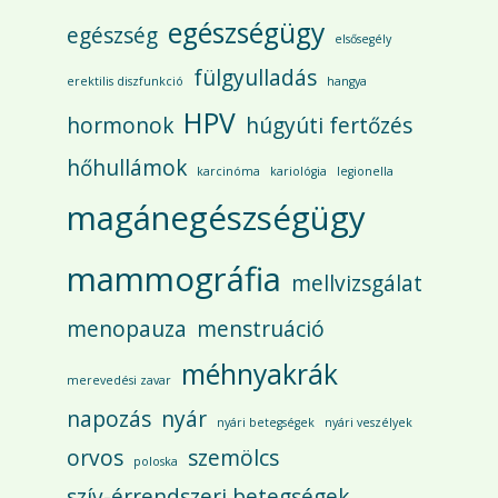
egészségügy
egészség
elsősegély
fülgyulladás
erektilis diszfunkció
hangya
HPV
hormonok
húgyúti fertőzés
hőhullámok
karcinóma
kariológia
legionella
magánegészségügy
mammográfia
mellvizsgálat
menopauza
menstruáció
méhnyakrák
merevedési zavar
napozás
nyár
nyári betegségek
nyári veszélyek
orvos
szemölcs
poloska
szív-érrendszeri betegségek