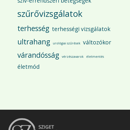
szív-érrendszeri betegségek
szűrővizsgálatok
terhesség
terhességi vizsgálatok
ultrahang
változókor
urológiai szűrések
várandósság
vérzészavarok
életmentés
életmód