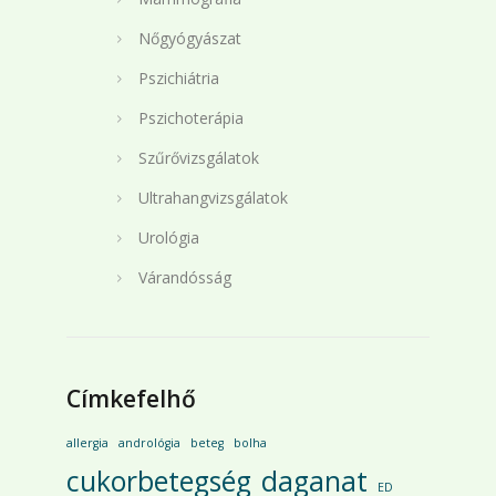
Nőgyógyászat
Pszichiátria
Pszichoterápia
Szűrővizsgálatok
Ultrahangvizsgálatok
Urológia
Várandósság
Címkefelhő
allergia
andrológia
beteg
bolha
cukorbetegség
daganat
ED