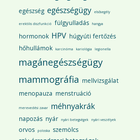
egészségügy
egészség
elsősegély
fülgyulladás
erektilis diszfunkció
hangya
HPV
hormonok
húgyúti fertőzés
hőhullámok
karcinóma
kariológia
legionella
magánegészségügy
mammográfia
mellvizsgálat
menopauza
menstruáció
méhnyakrák
merevedési zavar
napozás
nyár
nyári betegségek
nyári veszélyek
orvos
szemölcs
poloska