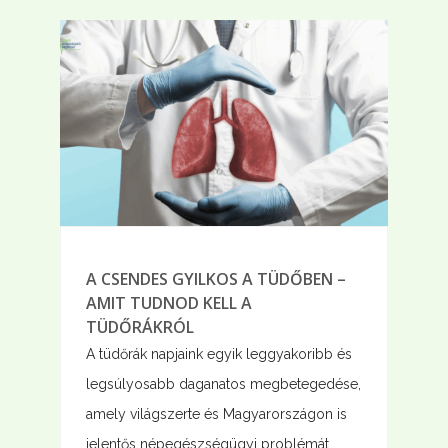
A CSENDES GYILKOS A TÜDŐBEN –
AMIT TUDNOD KELL A
TÜDŐRÁKRÓL
A tüdőrák napjaink egyik leggyakoribb és
legsúlyosabb daganatos megbetegedése,
amely világszerte és Magyarországon is
jelentős népegészségügyi problémát