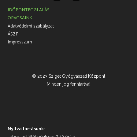
IDŐPONTFOGLALÁS
ORVOSAINK
Adatvédelmi szabályzat
ÁSZF
Impresszum
© 2023 Sziget Gyógyászati Központ
Minden jog fenntartva!
Nyitva tartásunk:
Labor: hétfőtől péntekig 7-12 óráig