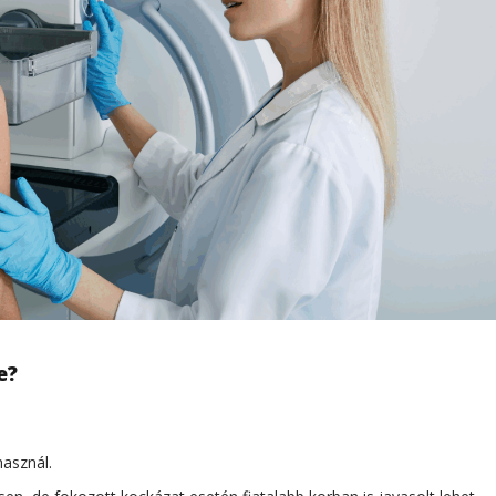
e?
használ.