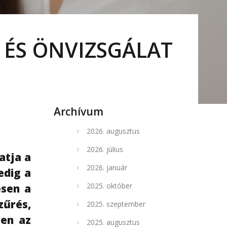
 ÉS ÖNVIZSGÁLAT
Archívum
2026. augusztus
2026. július
atja a
2026. január
edig a
2025. október
esen a
zűrés,
2025. szeptember
sen az
2025. augusztus