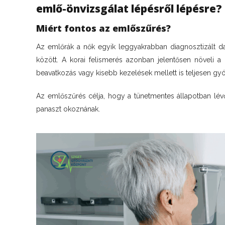
emlő-önvizsgálat lépésről lépésre?
Miért fontos az emlőszűrés?
Az emlőrák a nők egyik leggyakrabban diagnosztizált da
között. A korai felismerés azonban jelentősen növeli 
beavatkozás vagy kisebb kezelések mellett is teljesen gy
Az emlőszűrés célja, hogy a tünetmentes állapotban lévő
panaszt okoznának.