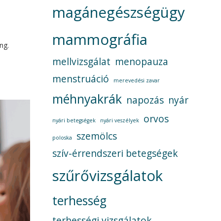
magánegészségügy
mammográfia
ng.
mellvizsgálat
menopauza
menstruáció
merevedési zavar
méhnyakrák
napozás
nyár
orvos
nyári betegségek
nyári veszélyek
szemölcs
poloska
szív-érrendszeri betegségek
szűrővizsgálatok
terhesség
terhességi vizsgálatok