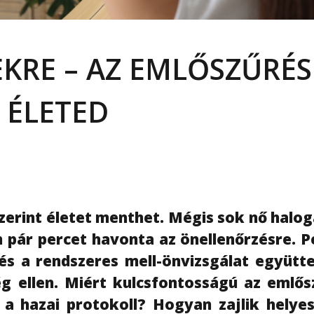
EKRE – AZ EMLŐSZŰRÉS
 ÉLETED
zerint életet menthet. Mégis sok nő halog
 pár percet havonta az önellenőrzésre. P
s a rendszeres mell-önvizsgálat együtt
g ellen. Miért kulcsfontosságú az emlős
 a hazai protokoll? Hogyan zajlik helye