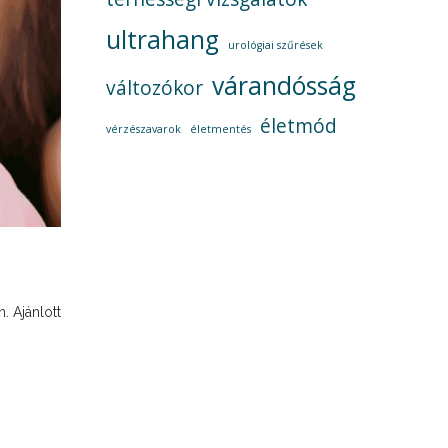
ultrahang
urológiai szűrések
várandósság
változókor
életmód
vérzészavarok
életmentés
. Ajánlott