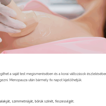
egíthet a saját test megismerésében és a korai változások észlelésében
gezni. Menopauza után bármely fix napot kijelölhetjük.
alakját, szimmetriáját, bőrük színét, feszességét.