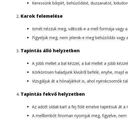
Keressünk bőrpírt, behúzódást, duzzanatot, kidudor
Karok felemelése
Ismét nézzük meg, változik-e a mell formája vagy a 
Figyeljük meg, nem jelenik-e meg behúzódás vagy 
Tapintás álló helyzetben
A jobb mellet a bal kézzel, a bal mellet a jobb kézzel
Körkörösen haladjunk kívülről befelé, enyhe, majd 
Vizsgáljuk át a hónaljárkot is, ahol nyirokcsomók tal
Tapintás fekvő helyzetben
Az adott oldali kart a fej fölé emelve tapintsuk át a 
A mellbimbót finoman nyomjuk meg, figyelve, nem ür