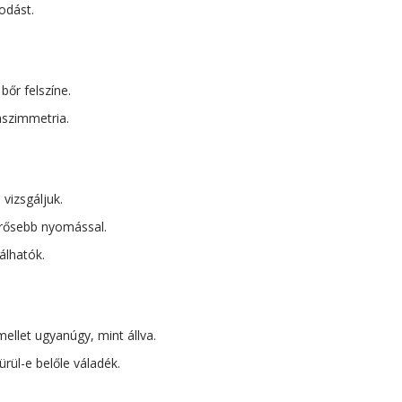
odást.
bőr felszíne.
aszimmetria.
 vizsgáljuk.
erősebb nyomással.
álhatók.
mellet ugyanúgy, mint állva.
ül-e belőle váladék.