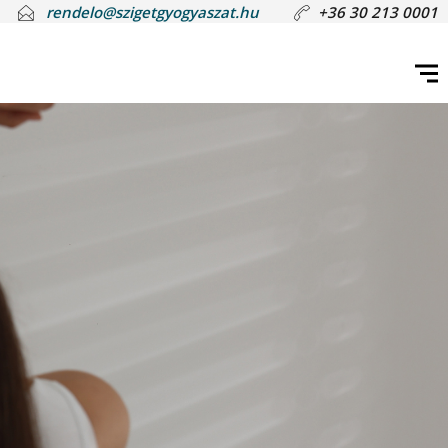
rendelo@szigetgyogyaszat.hu
+36 30 213 0001