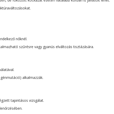
en, de fokozott kockázat esetén fiatalabb korban is javasolt lehet.
ktúraváltozásokat.
ndelkező nőknél.
almazható szűrésre vagy gyanús elváltozás tisztázására.
latával.
 génmutáció) alkalmazzák.
gzett tapintásos vizsgálat.
llenőrzésében.