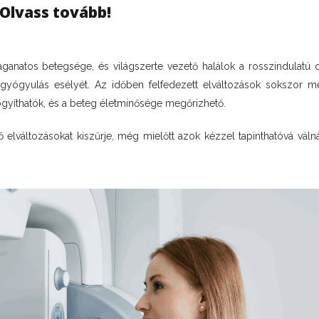
 Olvass tovább!
ganatos betegsége, és világszerte vezető halálok a rosszindulatú 
a gyógyulás esélyét. Az időben felfedezett elváltozások sokszor m
ógyíthatók, és a beteg életminősége megőrizhető.
 elváltozásokat kiszűrje, még mielőtt azok kézzel tapinthatóvá vál