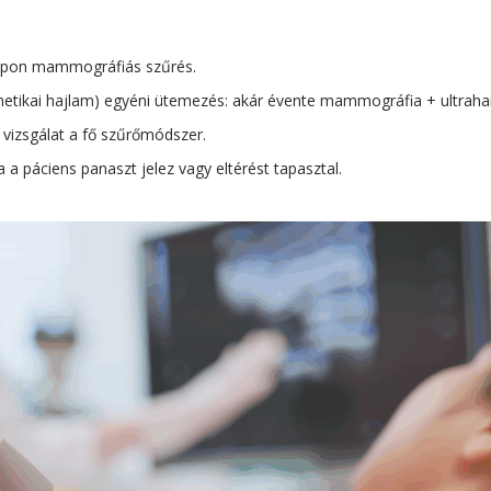
apon mammográfiás szűrés.
netikai hajlam) egyéni ütemezés: akár évente mammográfia + ultraha
 vizsgálat a fő szűrőmódszer.
ha a páciens panaszt jelez vagy eltérést tapasztal.