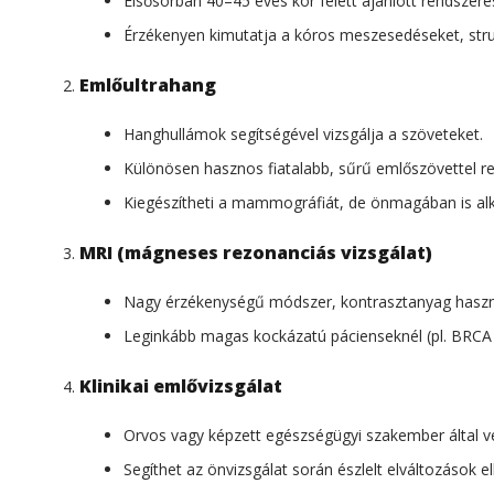
Elsősorban 40–45 éves kor felett ajánlott rendszeres
Érzékenyen kimutatja a kóros meszesedéseket, stru
Emlőultrahang
Hanghullámok segítségével vizsgálja a szöveteket.
Különösen hasznos fiatalabb, sűrű emlőszövettel re
Kiegészítheti a mammográfiát, de önmagában is alk
MRI (mágneses rezonanciás vizsgálat)
Nagy érzékenységű módszer, kontrasztanyag haszná
Leginkább magas kockázatú pácienseknél (pl. BRCA
Klinikai emlővizsgálat
Orvos vagy képzett egészségügyi szakember által vé
Segíthet az önvizsgálat során észlelt elváltozások e