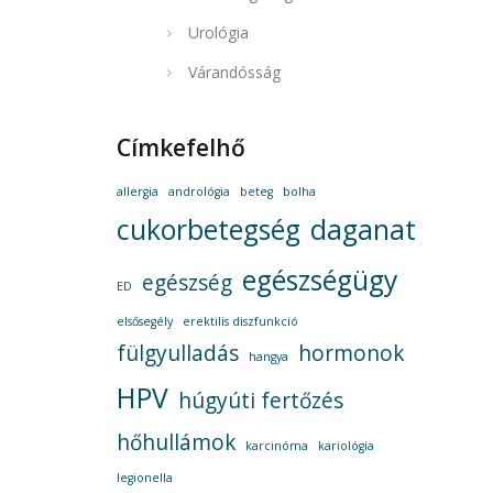
Urológia
Várandósság
Címkefelhő
allergia
andrológia
beteg
bolha
cukorbetegség
daganat
egészségügy
egészség
ED
elsősegély
erektilis diszfunkció
fülgyulladás
hormonok
hangya
HPV
húgyúti fertőzés
hőhullámok
karcinóma
kariológia
legionella