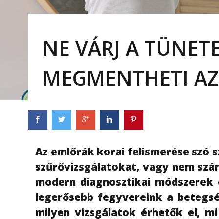
NE VÁRJ A TÜNET
MEGMENTHETI AZ
Az emlőrák korai felismerése szó s
szűrővizsgálatokat, vagy nem szán
modern diagnosztikai módszerek é
legerősebb fegyvereink a betegsé
milyen vizsgálatok érhetők el, mi