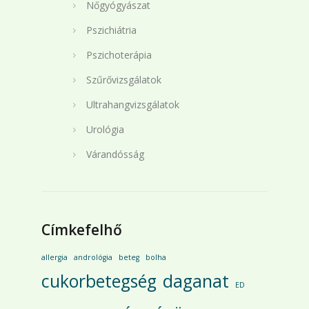
Nőgyógyászat
Pszichiátria
Pszichoterápia
Szűrővizsgálatok
Ultrahangvizsgálatok
Urológia
Várandósság
Címkefelhő
allergia
andrológia
beteg
bolha
cukorbetegség
daganat
ED