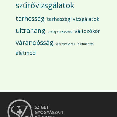
szűrővizsgálatok
terhesség
terhességi vizsgálatok
ultrahang
változókor
urológiai szűrések
várandósság
vérzészavarok
életmentés
életmód