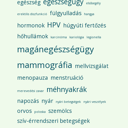
egészségügy
egészség
elsősegély
fülgyulladás
erektilis diszfunkció
hangya
HPV
hormonok
húgyúti fertőzés
hőhullámok
karcinóma
kariológia
legionella
magánegészségügy
mammográfia
mellvizsgálat
menopauza
menstruáció
méhnyakrák
merevedési zavar
napozás
nyár
nyári betegségek
nyári veszélyek
orvos
szemölcs
poloska
szív-érrendszeri betegségek