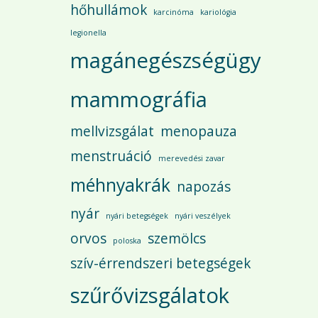
hőhullámok
karcinóma
kariológia
legionella
magánegészségügy
mammográfia
mellvizsgálat
menopauza
menstruáció
merevedési zavar
méhnyakrák
napozás
nyár
nyári betegségek
nyári veszélyek
orvos
szemölcs
poloska
szív-érrendszeri betegségek
szűrővizsgálatok