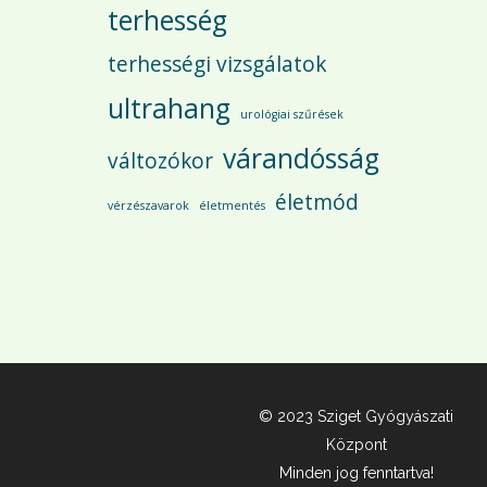
terhesség
terhességi vizsgálatok
ultrahang
urológiai szűrések
várandósság
változókor
életmód
vérzészavarok
életmentés
© 2023 Sziget Gyógyászati
Központ
Minden jog fenntartva!