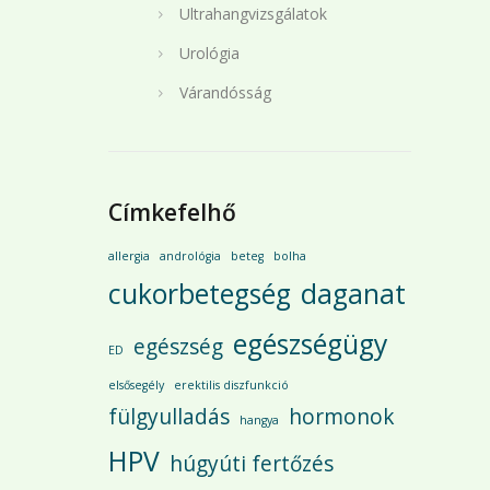
Ultrahangvizsgálatok
Urológia
Várandósság
Címkefelhő
allergia
andrológia
beteg
bolha
cukorbetegség
daganat
egészségügy
egészség
ED
elsősegély
erektilis diszfunkció
fülgyulladás
hormonok
hangya
HPV
húgyúti fertőzés