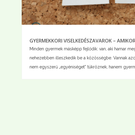
GYERMEKKORI VISELKEDÉSZAVAROK – AMIKOR A
Minden gyermek másképp fejlődik: van, aki hamar megta
nehezebben illeszkedik be a közösségbe. Vannak azo
nem egyszerű „egyéniséget” tükröznek, hanem gyermek