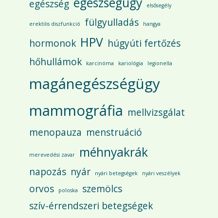
egészségügy
egészség
elsősegély
fülgyulladás
erektilis diszfunkció
hangya
HPV
hormonok
húgyúti fertőzés
hőhullámok
karcinóma
kariológia
legionella
magánegészségügy
mammográfia
mellvizsgálat
menopauza
menstruáció
méhnyakrák
merevedési zavar
napozás
nyár
nyári betegségek
nyári veszélyek
orvos
szemölcs
poloska
szív-érrendszeri betegségek