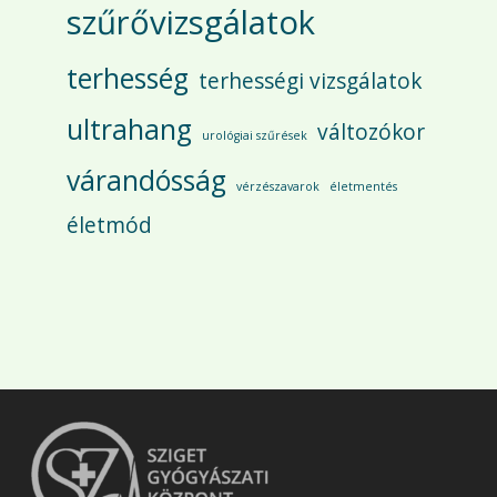
szűrővizsgálatok
terhesség
terhességi vizsgálatok
ultrahang
változókor
urológiai szűrések
várandósság
vérzészavarok
életmentés
életmód