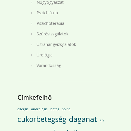
Nőgyógyászat
Pszichiátria
Pszichoterápia
Szűrővizsgálatok
Ultrahangvizsgálatok
Urológia
Várandósság
Címkefelhő
allergia
andrológia
beteg
bolha
cukorbetegség
daganat
ED