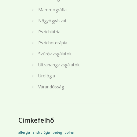
Mammográfia
Nőgyógyászat
Pszichiátria
Pszichoterápia
Szűrővizsgálatok
Ultrahangvizsgálatok
Urológia
Várandósság
Címkefelhő
allergia
andrológia
beteg
bolha