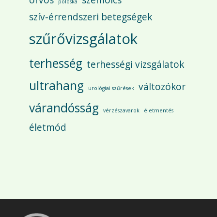
orvos
szemölcs
poloska
szív-érrendszeri betegségek
szűrővizsgálatok
terhesség
terhességi vizsgálatok
ultrahang
változókor
urológiai szűrések
várandósság
vérzészavarok
életmentés
életmód