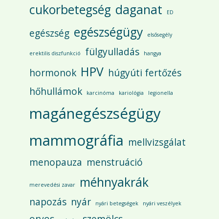
cukorbetegség
daganat
ED
egészségügy
egészség
elsősegély
fülgyulladás
erektilis diszfunkció
hangya
HPV
hormonok
húgyúti fertőzés
hőhullámok
karcinóma
kariológia
legionella
magánegészségügy
mammográfia
mellvizsgálat
menopauza
menstruáció
méhnyakrák
merevedési zavar
napozás
nyár
nyári betegségek
nyári veszélyek