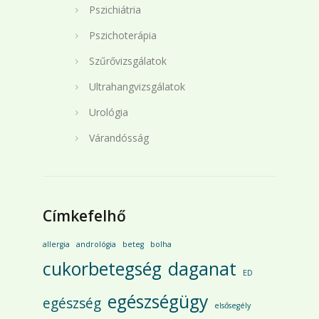
Pszichiátria
Pszichoterápia
Szűrővizsgálatok
Ultrahangvizsgálatok
Urológia
Várandósság
Címkefelhő
allergia
andrológia
beteg
bolha
cukorbetegség
daganat
ED
egészségügy
egészség
elsősegély