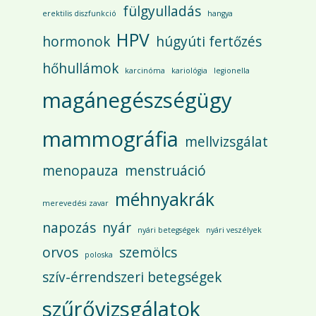
fülgyulladás
erektilis diszfunkció
hangya
HPV
hormonok
húgyúti fertőzés
hőhullámok
karcinóma
kariológia
legionella
magánegészségügy
mammográfia
mellvizsgálat
menopauza
menstruáció
méhnyakrák
merevedési zavar
napozás
nyár
nyári betegségek
nyári veszélyek
orvos
szemölcs
poloska
szív-érrendszeri betegségek
szűrővizsgálatok