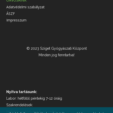
ORVOSAINK
Adatvédelmi szabályzat
ÁSZF
Impresszum
© 2023 Sziget Gyógyászati Központ
Minden jog fenntartva!
Nyitva tartásunk:
Labor: hétfőtől péntekig 7-12 óráig
Szakrendelések:
hétfőtől csütörtökig 8-20 óráig,