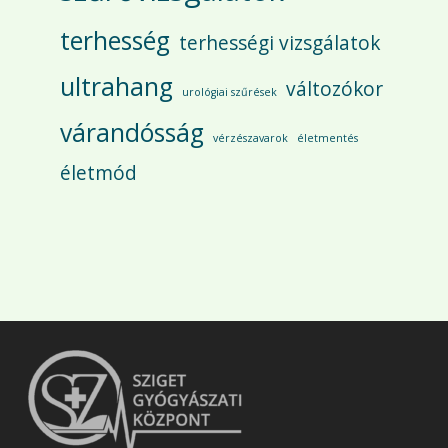
terhesség
terhességi vizsgálatok
ultrahang
változókor
urológiai szűrések
várandósság
vérzészavarok
életmentés
életmód