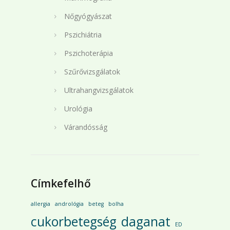
Nőgyógyászat
Pszichiátria
Pszichoterápia
Szűrővizsgálatok
Ultrahangvizsgálatok
Urológia
Várandósság
Címkefelhő
allergia
andrológia
beteg
bolha
cukorbetegség
daganat
ED