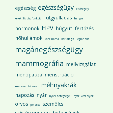
egészségügy
egészség
elsősegély
fülgyulladás
erektilis diszfunkció
hangya
HPV
hormonok
húgyúti fertőzés
hőhullámok
karcinóma
kariológia
legionella
magánegészségügy
mammográfia
mellvizsgálat
menopauza
menstruáció
méhnyakrák
merevedési zavar
napozás
nyár
nyári betegségek
nyári veszélyek
orvos
szemölcs
poloska
szív-érrendszeri betegségek