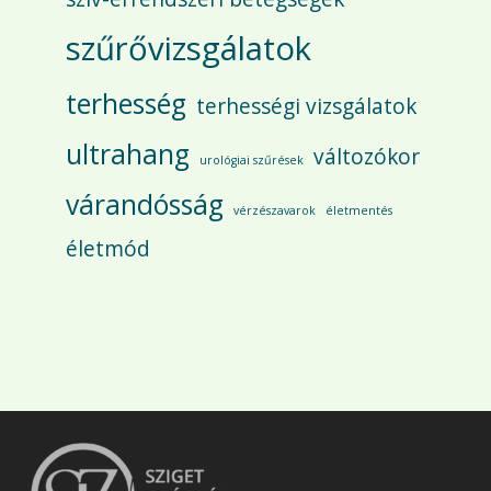
szűrővizsgálatok
terhesség
terhességi vizsgálatok
ultrahang
változókor
urológiai szűrések
várandósság
vérzészavarok
életmentés
életmód