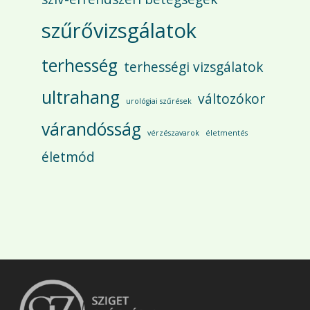
szűrővizsgálatok
terhesség
terhességi vizsgálatok
ultrahang
változókor
urológiai szűrések
várandósság
vérzészavarok
életmentés
életmód