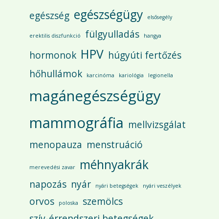
egészségügy
egészség
elsősegély
fülgyulladás
erektilis diszfunkció
hangya
HPV
hormonok
húgyúti fertőzés
hőhullámok
karcinóma
kariológia
legionella
magánegészségügy
mammográfia
mellvizsgálat
menopauza
menstruáció
méhnyakrák
merevedési zavar
napozás
nyár
nyári betegségek
nyári veszélyek
orvos
szemölcs
poloska
szív-érrendszeri betegségek