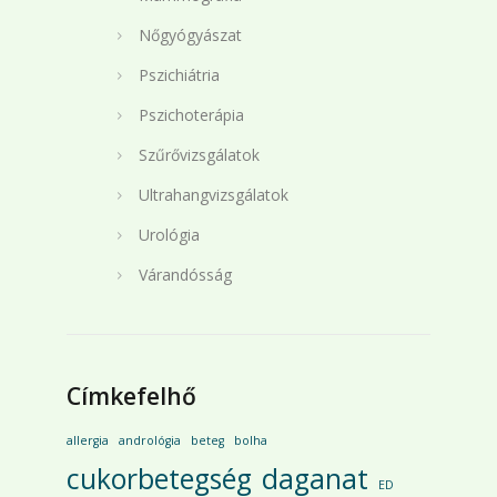
Nőgyógyászat
Pszichiátria
Pszichoterápia
Szűrővizsgálatok
Ultrahangvizsgálatok
Urológia
Várandósság
Címkefelhő
allergia
andrológia
beteg
bolha
cukorbetegség
daganat
ED