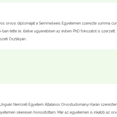
rvos orvosi diplomáját a Semmelweis Egyetemen szerezte summa cu
-ban tette le, illetve ugyanebben az évben PhD fokozatot is szerzett.
eti Osztályán...
Ungvári Nemzeti Egyetem Általános Orvostudományi Karán szerezte
etemen sikeresen honosítottam. Már az egyetemen is inkább az orv