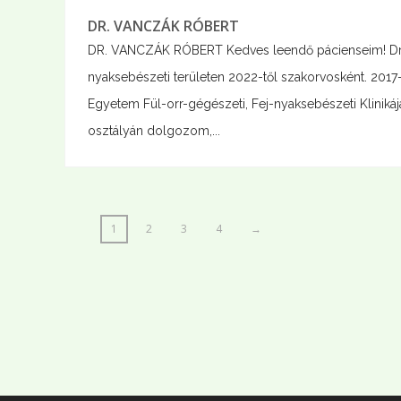
DR. VANCZÁK RÓBERT
DR. VANCZÁK RÓBERT Kedves leendő pácienseim! Dr. 
nyaksebészeti területen 2022-től szakorvosként. 20
Egyetem Fül-orr-gégészeti, Fej-nyaksebészeti Kliniká
osztályán dolgozom,...
1
2
3
4
→