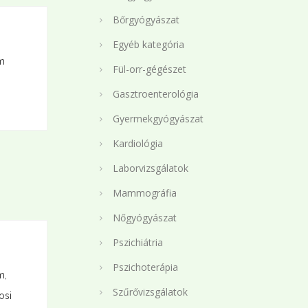
Bőrgyógyászat
Egyéb kategória
m
Fül-orr-gégészet
Gasztroenterológia
Gyermekgyógyászat
Kardiológia
Laborvizsgálatok
Mammográfia
Nőgyógyászat
Pszichiátria
Pszichoterápia
m,
Szűrővizsgálatok
osi