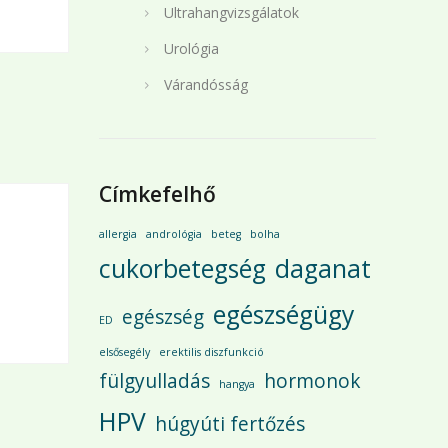
Ultrahangvizsgálatok
Urológia
Várandósság
Címkefelhő
allergia
andrológia
beteg
bolha
cukorbetegség
daganat
n
egészségügy
egészség
ED
elsősegély
erektilis diszfunkció
fülgyulladás
hormonok
hangya
HPV
húgyúti fertőzés