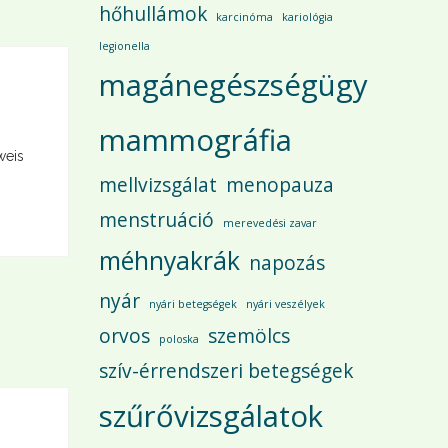
hőhullámok
karcinóma
kariológia
legionella
magánegészségügy
mammográfia
weis
mellvizsgálat
menopauza
menstruáció
merevedési zavar
méhnyakrák
napozás
nyár
nyári betegségek
nyári veszélyek
orvos
szemölcs
poloska
szív-érrendszeri betegségek
szűrővizsgálatok