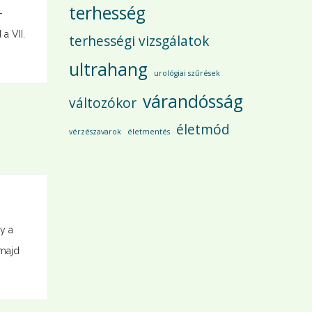
terhesség
-
a VII.
terhességi vizsgálatok
ultrahang
urológiai szűrések
várandósság
változókor
életmód
vérzészavarok
életmentés
y a
 majd