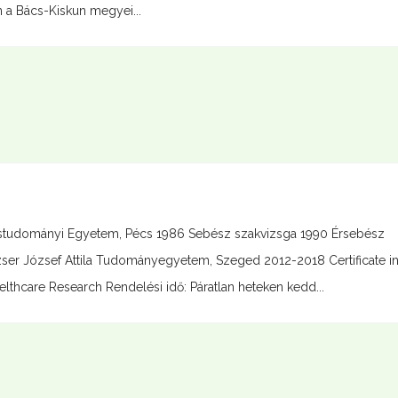
n a Bács-Kiskun megyei...
studományi Egyetem, Pécs 1986 Sebész szakvizsga 1990 Érsebész
er József Attila Tudományegyetem, Szeged 2012-2018 Certificate i
thcare Research Rendelési idő: Páratlan heteken kedd...