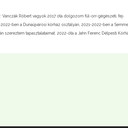
Vanczák Róbert vagyok 2017 óta dolgozom fül-orr-gégészeti, fej-
17-2022-ben a Dunaújvárosi kórház osztályán, 2021-2022-ben a Semm
ján szereztem tapasztalataimat. 2022-óta a Jahn Ferenc Délpesti Kórh