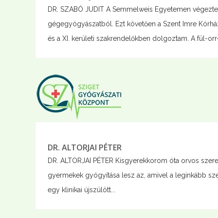
DR. SZABÓ JUDIT A Semmelweis Egyetemen végeztem 2
gégegyógyászatból. Ezt követően a Szent Imre Kórház 
és a XI. kerületi szakrendelőkben dolgoztam. A fül-or
DR. ALTORJAI PÉTER
DR. ALTORJAI PÉTER Kisgyerekkorom óta orvos szerett
gyermekek gyógyítása lesz az, amivel a leginkább szer
egy klinikai újszülött...