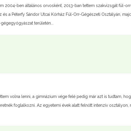
004-ben általános orvosként, 2013-ban tettem szakvizsgát fül-orr
és a Péterfy Sándor Utcai Kórház Fül-Orr-Gégészeti Osztályán, majd 
r-gégegyógyászat területén...
em volna lenni, a gimnázium vége felé pedig már azt is tudtam, hog
etnék foglalkozni. Az egyetemi évek alatt felnőtt intenzív osztályon,