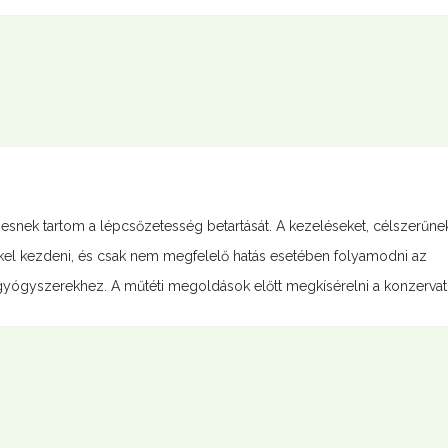
ek tartom a lépcsőzetesség betartását. A kezeléseket, célszerűne
kkel kezdeni, és csak nem megfelelő hatás esetében folyamodni az
gyógyszerekhez. A műtéti megoldások előtt megkísérelni a konzervatív