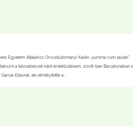
is Egyetem Általános Orvostudományi Karán „summa cum laude”
bontakozni a kézsebészet iránt érdeklődésem, 2008-ban Barcelonában 
rcia-Eliasnál, aki elmélyítette a...