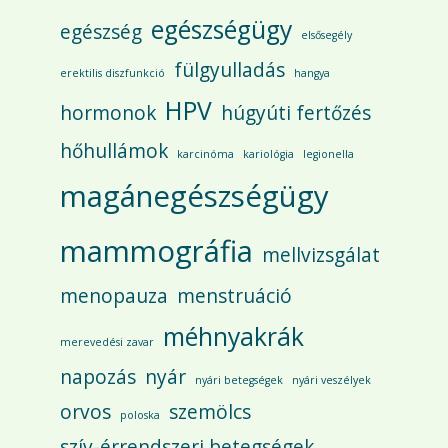
egészségügy
egészség
elsősegély
fülgyulladás
erektilis diszfunkció
hangya
HPV
hormonok
húgyúti fertőzés
hőhullámok
karcinóma
kariológia
legionella
magánegészségügy
mammográfia
mellvizsgálat
menopauza
menstruáció
méhnyakrák
merevedési zavar
napozás
nyár
nyári betegségek
nyári veszélyek
orvos
szemölcs
poloska
szív-érrendszeri betegségek