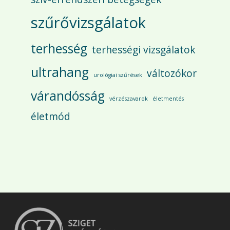
szűrővizsgálatok
terhesség
terhességi vizsgálatok
ultrahang
változókor
urológiai szűrések
várandósság
vérzészavarok
életmentés
életmód