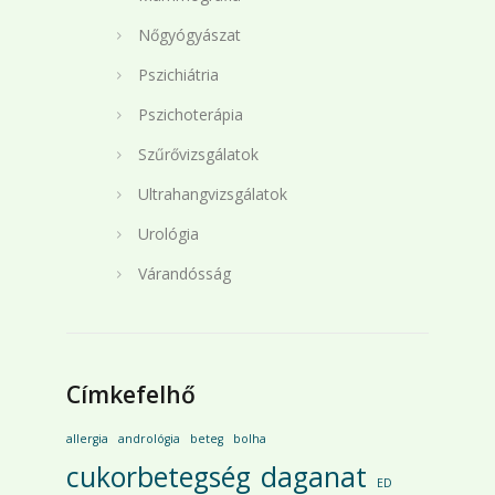
Nőgyógyászat
Pszichiátria
Pszichoterápia
Szűrővizsgálatok
Ultrahangvizsgálatok
Urológia
Várandósság
Címkefelhő
allergia
andrológia
beteg
bolha
cukorbetegség
daganat
ED