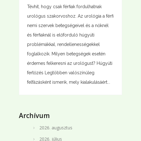
Tévhit, hogy csak férfiak fordulhatnak
urológus szakorvoshoz. Az urológia a férfi
nemi szervek betegségeivel és a nőknél
és férfiaknál is előforduló húgyúti
problémákkal, rendellenességekkel
foglalkozik. Milyen betegségek esetén
érdemes felkeresni az urológust? Húgyúti
fertőzés Legtöbben valószínűleg
felfázásként ismerik, mely kialakulásáért...
Archívum
2026. augusztus
2026. július