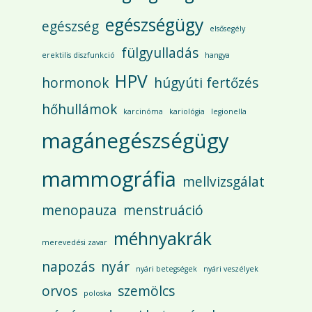
egészségügy
egészség
elsősegély
fülgyulladás
erektilis diszfunkció
hangya
HPV
hormonok
húgyúti fertőzés
hőhullámok
karcinóma
kariológia
legionella
magánegészségügy
mammográfia
mellvizsgálat
menopauza
menstruáció
méhnyakrák
merevedési zavar
napozás
nyár
nyári betegségek
nyári veszélyek
orvos
szemölcs
poloska