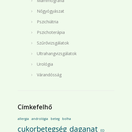
Mammográfia
Nőgyógyászat
Pszichiátria
Pszichoterápia
Szűrővizsgálatok
Ultrahangvizsgálatok
Urológia
Várandósság
Címkefelhő
allergia
andrológia
beteg
bolha
cukorbetegség
daganat
ED