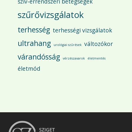
szív-érrendszeri betegségek
szűrővizsgálatok
terhesség
terhességi vizsgálatok
ultrahang
változókor
urológiai szűrések
várandósság
vérzészavarok
életmentés
életmód