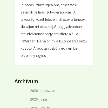
Puffadás, ízületi fájdalom, emésztési
zavarok, fejfájás, súlygyarapodás. A
lakosság közel felét érintik ezek a tünetek,
de vajon mi okozhatja? Leggyakrabban
ételintolerancia vagy ételallergia áll a
háttérben. De vajon mi a különbség a kettő
között? Átlagosan tízből négy ember
érzékeny egyes...
Archívum
2026. augusztus
2026. július
2026. január