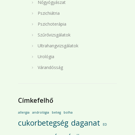
Nőgyógyászat
Pszichiátria
Pszichoterápia
Szűrővizsgálatok
Ultrahangvizsgálatok
Urológia
Várandósság
Címkefelhő
allergia
andrológia
beteg
bolha
cukorbetegség
daganat
ED