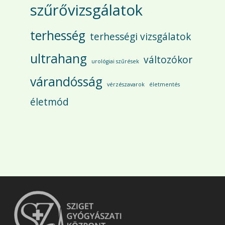
szűrővizsgálatok
terhesség
terhességi vizsgálatok
ultrahang
változókor
urológiai szűrések
várandósság
vérzészavarok
életmentés
életmód