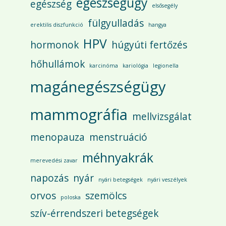
egészségügy
egészség
elsősegély
fülgyulladás
erektilis diszfunkció
hangya
HPV
hormonok
húgyúti fertőzés
hőhullámok
karcinóma
kariológia
legionella
magánegészségügy
mammográfia
mellvizsgálat
menopauza
menstruáció
méhnyakrák
merevedési zavar
napozás
nyár
nyári betegségek
nyári veszélyek
orvos
szemölcs
poloska
szív-érrendszeri betegségek