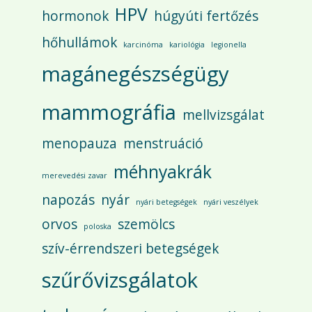
HPV
hormonok
húgyúti fertőzés
hőhullámok
karcinóma
kariológia
legionella
magánegészségügy
mammográfia
mellvizsgálat
menopauza
menstruáció
méhnyakrák
merevedési zavar
napozás
nyár
nyári betegségek
nyári veszélyek
orvos
szemölcs
poloska
szív-érrendszeri betegségek
szűrővizsgálatok