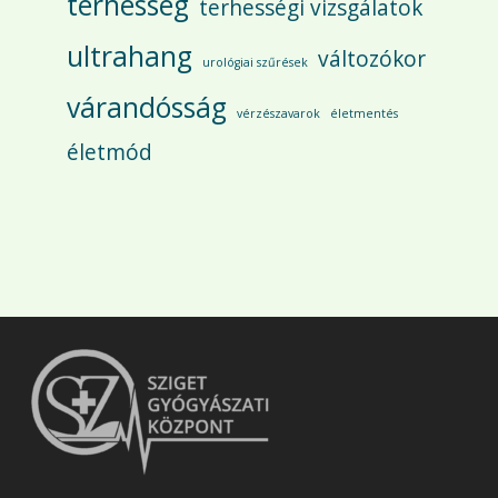
terhesség
terhességi vizsgálatok
ultrahang
változókor
urológiai szűrések
várandósság
vérzészavarok
életmentés
életmód