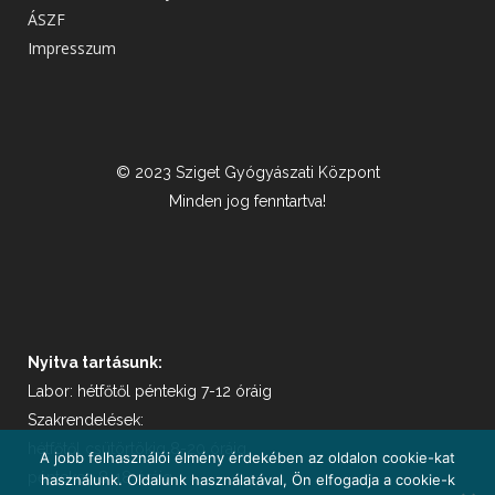
ÁSZF
Impresszum
© 2023 Sziget Gyógyászati Központ
Minden jog fenntartva!
Nyitva tartásunk:
Labor: hétfőtől péntekig 7-12 óráig
Szakrendelések:
hétfőtől csütörtökig 8-20 óráig,
A jobb felhasználói élmény érdekében az oldalon cookie-kat
pénteken 8-18 óráig
használunk. Oldalunk használatával, Ön elfogadja a cookie-k