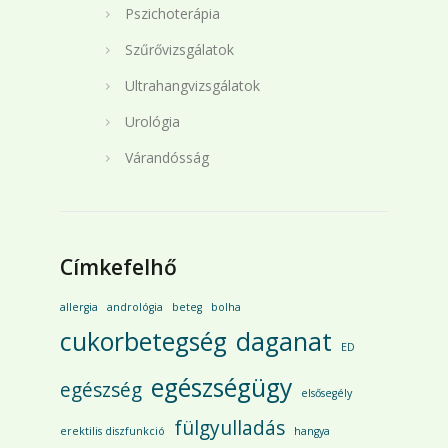
Pszichoterápia
Szűrővizsgálatok
Ultrahangvizsgálatok
Urológia
Várandósság
Címkefelhő
allergia
andrológia
beteg
bolha
cukorbetegség
daganat
ED
egészségügy
egészség
elsősegély
fülgyulladás
erektilis diszfunkció
hangya