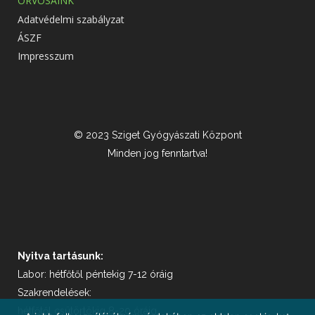
ORVOSAINK
Adatvédelmi szabályzat
ÁSZF
Impresszum
© 2023 Sziget Gyógyászati Központ
Minden jog fenntartva!
Nyitva tartásunk:
Labor: hétfőtől péntekig 7-12 óráig
Szakrendelések:
hétfőtől csütörtökig 8-20 óráig,