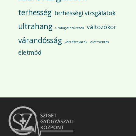
terhesség
terhességi vizsgálatok
ultrahang
változókor
urológiai szűrések
várandósság
vérzészavarok
életmentés
életmód