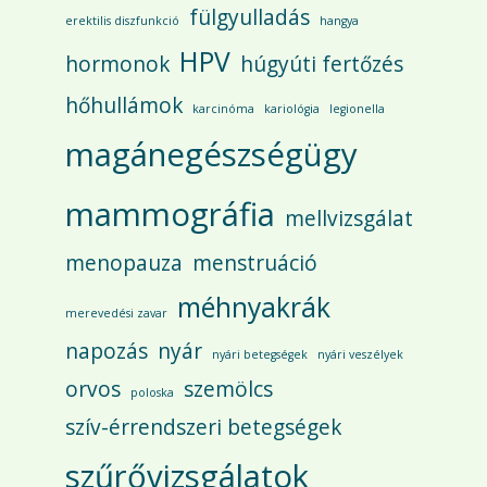
fülgyulladás
erektilis diszfunkció
hangya
HPV
hormonok
húgyúti fertőzés
hőhullámok
karcinóma
kariológia
legionella
magánegészségügy
mammográfia
mellvizsgálat
menopauza
menstruáció
méhnyakrák
merevedési zavar
napozás
nyár
nyári betegségek
nyári veszélyek
orvos
szemölcs
poloska
szív-érrendszeri betegségek
szűrővizsgálatok