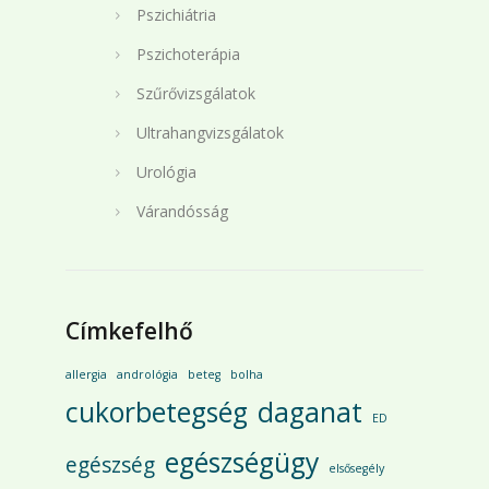
Pszichiátria
Pszichoterápia
Szűrővizsgálatok
Ultrahangvizsgálatok
Urológia
Várandósság
Címkefelhő
allergia
andrológia
beteg
bolha
cukorbetegség
daganat
ED
egészségügy
egészség
elsősegély