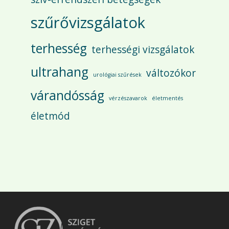
szűrővizsgálatok
terhesség
terhességi vizsgálatok
ultrahang
változókor
urológiai szűrések
várandósság
vérzészavarok
életmentés
életmód