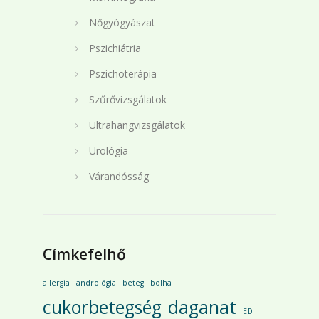
Nőgyógyászat
Pszichiátria
Pszichoterápia
Szűrővizsgálatok
Ultrahangvizsgálatok
Urológia
Várandósság
Címkefelhő
allergia
andrológia
beteg
bolha
cukorbetegség
daganat
ED