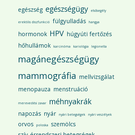
egészségügy
egészség
elsősegély
fülgyulladás
erektilis diszfunkció
hangya
HPV
hormonok
húgyúti fertőzés
hőhullámok
karcinóma
kariológia
legionella
magánegészségügy
mammográfia
mellvizsgálat
menopauza
menstruáció
méhnyakrák
merevedési zavar
napozás
nyár
nyári betegségek
nyári veszélyek
orvos
szemölcs
poloska
szív-érrendszeri betegségek